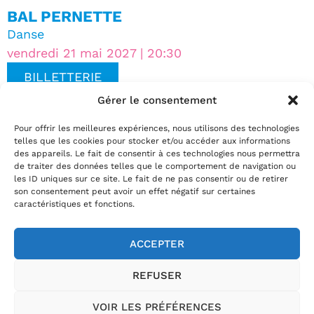
BAL PERNETTE
Danse
vendredi 21 mai 2027 | 20:30
BILLETTERIE
Gérer le consentement
JE SUIS TROP VERT
Pour offrir les meilleures expériences, nous utilisons des technologies
Théâtre
telles que les cookies pour stocker et/ou accéder aux informations
des appareils. Le fait de consentir à ces technologies nous permettra
mardi 25 mai 2027 | 19:00
de traiter des données telles que le comportement de navigation ou
les ID uniques sur ce site. Le fait de ne pas consentir ou de retirer
BILLETTERIE
son consentement peut avoir un effet négatif sur certaines
caractéristiques et fonctions.
ACCEPTER
02.35.29.22.81
REFUSER
Horaires billetterie
:
du mardi au vendredi de 13h30 à 18h et le
samedi de 10h à 12h
VOIR LES PRÉFÉRENCES
Théâtre Le Passage, 54 rue Jules Ferry, 76400 Fécamp