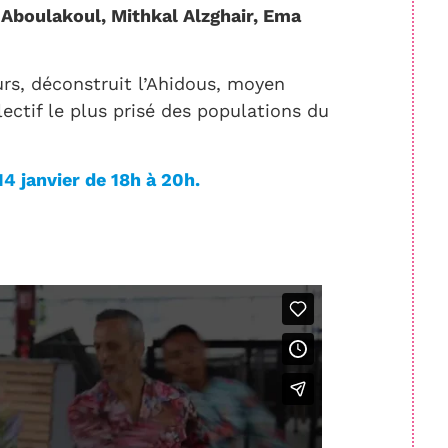
Aboulakoul, Mithkal Alzghair, Ema
urs, déconstruit l’Ahidous, moyen
lectif le plus prisé des populations du
14 janvier de 18h à 20h.