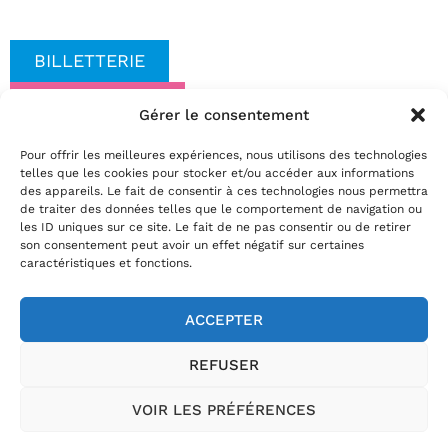
BILLETTERIE
COVOITURAGE
Gérer le consentement
Date(s)
Pour offrir les meilleures expériences, nous utilisons des technologies
mardi 26 janvier 2027 | 19:00
telles que les cookies pour stocker et/ou accéder aux informations
Réservez
des appareils. Le fait de consentir à ces technologies nous permettra
de traiter des données telles que le comportement de navigation ou
par téléphone au
02.35.29.22.81
les ID uniques sur ce site. Le fait de ne pas consentir ou de retirer
par mail
info@theatrelepassage.fr
son consentement peut avoir un effet négatif sur certaines
caractéristiques et fonctions.
ACCEPTER
02.35.29.22.81
REFUSER
Horaires billetterie
:
du mardi au vendredi de 13h30 à 18h et le
samedi de 10h à 12h
VOIR LES PRÉFÉRENCES
Théâtre Le Passage, 54 rue Jules Ferry, 76400 Fécamp