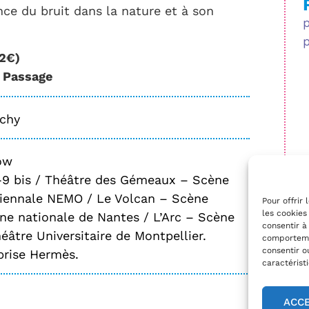
ance du bruit dans la nature et à son
22€)
e Passage
schy
ow
-9 bis / Théâtre des Gémeaux – Scène
 Biennale NEMO / Le Volcan – Scène
Pour offrir
les cookies
ne nationale de Nantes / L’Arc – Scène
consentir à
éâtre Universitaire de Montpellier.
comportemen
consentir o
prise Hermès.
caractérist
ACC