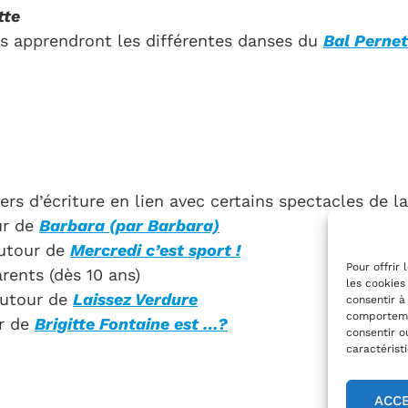
tte
ces apprendront les différentes danses du
Bal Pernet
e…
ers d’écriture en lien avec certains spectacles de 
ur de
Barbara (par Barbara)
autour de
Mercredi c’est sport !
Pour offrir
rents (dès 10 ans)
les cookies
autour de
Laissez Verdure
consentir à
comportemen
r de
Brigitte Fontaine est …?
consentir o
caractérist
ACC