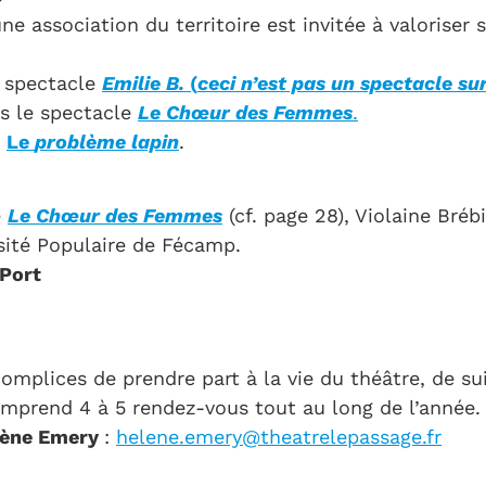
une association du territoire est invitée à valoriser
 spectacle
Emilie B.
(
ceci n’est pas un spectacle s
s le spectacle
Le Chœur des Femmes
.
e
Le
problème lapin
.
e
Le Chœur des Femmes
(cf. page 28), Violaine Bréb
rsité Populaire de Fécamp.
 Port
mplices de prendre part à la vie du théâtre, de su
mprend 4 à 5 rendez-vous tout au long de l’année.
lène Emery
:
helene.emery@theatrelepassage.fr