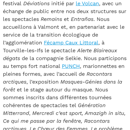
festival
Déviations
initié par
le Volcan
, avec un
échange de public entre nos deux structures sur
les spectacles
Remains
et
Entrañas
. Nous
accueillons à Valmont et, en partenariat avec le
service de la transition écologique de
l’agglomération
Fécamp Caux Littoral
, à
Tourville-les-Ifs le spectacle
Alerte Blaireaux
dégats
de la compagnie Selkie. Nous participons
au temps fort national
PUNCH
, marionnettes en
pleines formes, avec l’accueil de
Racontars
arctiques
, l’exposition
Masques-Génies dans la
forêt
et le stage autour du masque. Nous
sommes inscrits dans différentes tournées
cohérentes de spectacles tel
Génération
Mitterrand
,
Mercredi c’est sport, Amazigh in situ,
Ce qui me passe par la fenêtre, Racontars
arctiques, Le Chœur des Femmes, Le problème