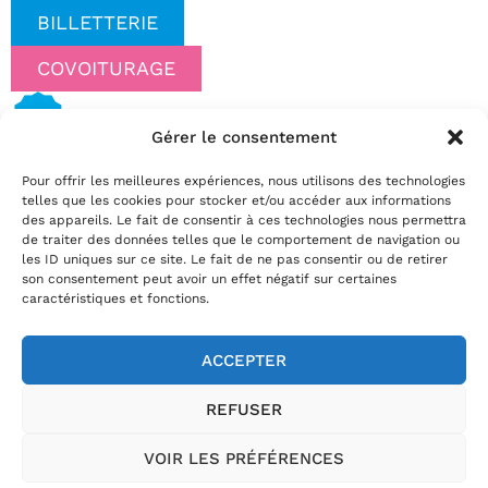
BILLETTERIE
COVOITURAGE
Gérer le consentement
Date(s)
Pour offrir les meilleures expériences, nous utilisons des technologies
vendredi 13 novembre 2026 | 20:30
telles que les cookies pour stocker et/ou accéder aux informations
Réservez
des appareils. Le fait de consentir à ces technologies nous permettra
de traiter des données telles que le comportement de navigation ou
par téléphone au
02.35.29.22.81
les ID uniques sur ce site. Le fait de ne pas consentir ou de retirer
par mail
info@theatrelepassage.fr
son consentement peut avoir un effet négatif sur certaines
caractéristiques et fonctions.
ACCEPTER
02.35.29.22.81
REFUSER
Horaires billetterie
:
du mardi au vendredi de 13h30 à 18h et le
samedi de 10h à 12h
VOIR LES PRÉFÉRENCES
Théâtre Le Passage, 54 rue Jules Ferry, 76400 Fécamp