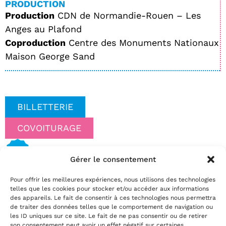
PRODUCTION
Production
CDN de Normandie-Rouen – Les
Anges au Plafond
Coproduction
Centre des Monuments Nationaux
Maison George Sand
BILLETTERIE
COVOITURAGE
Gérer le consentement
Date(s)
Pour offrir les meilleures expériences, nous utilisons des technologies
mardi 15 décembre 2026 | 20:30
telles que les cookies pour stocker et/ou accéder aux informations
Réservez
des appareils. Le fait de consentir à ces technologies nous permettra
de traiter des données telles que le comportement de navigation ou
par téléphone au
02.35.29.22.81
les ID uniques sur ce site. Le fait de ne pas consentir ou de retirer
par mail
info@theatrelepassage.fr
son consentement peut avoir un effet négatif sur certaines