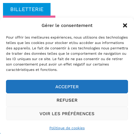
BILLETTERIE
COVOITURAGE
Gérer le consentement
Date(s)
Pour offrir les meilleures expériences, nous utilisons des technologies
mercredi 18 novembre 2026 | 10:00
telles que les cookies pour stocker et/ou accéder aux informations
Réservez
des appareils. Le fait de consentir à ces technologies nous permettra
de traiter des données telles que le comportement de navigation ou
par téléphone au
02.35.29.22.81
les ID uniques sur ce site. Le fait de ne pas consentir ou de retirer
par mail
info@theatrelepassage.fr
son consentement peut avoir un effet négatif sur certaines
caractéristiques et fonctions.
ACCEPTER
02.35.29.22.81
REFUSER
Horaires billetterie
:
du mardi au vendredi de 13h30 à 18h et le
samedi de 10h à 12h
VOIR LES PRÉFÉRENCES
Théâtre Le Passage, 54 rue Jules Ferry, 76400 Fécamp
OK
Politique de cookies