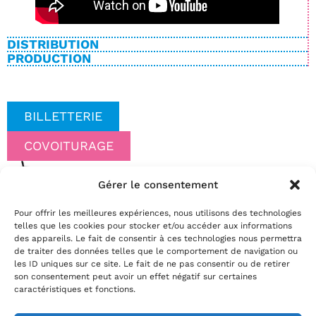
DISTRIBUTION
PRODUCTION
BILLETTERIE
COVOITURAGE
Gérer le consentement
Date(s)
Pour offrir les meilleures expériences, nous utilisons des technologies
jeudi 05 novembre 2026 | 20:30
telles que les cookies pour stocker et/ou accéder aux informations
Réservez
des appareils. Le fait de consentir à ces technologies nous permettra
de traiter des données telles que le comportement de navigation ou
par téléphone au
02.35.29.22.81
les ID uniques sur ce site. Le fait de ne pas consentir ou de retirer
par mail
info@theatrelepassage.fr
son consentement peut avoir un effet négatif sur certaines
caractéristiques et fonctions.