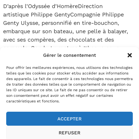
D’après l’Odyssée d’HomèreDirection
artistique Philippe GentyCompagnie Philippe
Genty Ulysse, personnifié en tire-bouchon,
embarque sur son bateau, une pelle à balayer,
avec ses compères, des chocolats et des
caramels. Son but : rentrer à Ithaque pour
Gérer le consentement
retrouver Pénélope, transformée pour l’occasion
en glaçon qui ne cesse de fondre tellement
Pour offrir les meilleures expériences, nous utilisons des technologies
l’attente est longue. Classique de la littérature,
telles que les cookies pour stocker et/ou accéder aux informations
des appareils. Le fait de consentir à ces technologies nous permettra
l’Odyssée d’Homère […]
de traiter des données telles que le comportement de navigation ou
les ID uniques sur ce site. Le fait de ne pas consentir ou de retirer
Prochain
→
son consentement peut avoir un effet négatif sur certaines
caractéristiques et fonctions.
ACCEPTER
02.35.29.22.81
REFUSER
Horaires billetterie
:
du mardi au vendredi de 13h30 à 18h et le