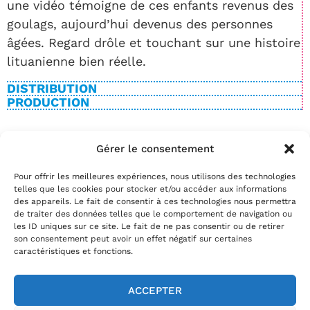
une vidéo témoigne de ces enfants revenus des
goulags, aujourd’hui devenus des personnes
âgées. Regard drôle et touchant sur une histoire
lituanienne bien réelle.
DISTRIBUTION
PRODUCTION
Gérer le consentement
BILLETTERIE
Pour offrir les meilleures expériences, nous utilisons des technologies
Date(s)
telles que les cookies pour stocker et/ou accéder aux informations
Réservez
des appareils. Le fait de consentir à ces technologies nous permettra
de traiter des données telles que le comportement de navigation ou
par téléphone au
02.35.29.22.81
les ID uniques sur ce site. Le fait de ne pas consentir ou de retirer
par mail
info@theatrelepassage.fr
son consentement peut avoir un effet négatif sur certaines
caractéristiques et fonctions.
ACCEPTER
02.35.29.22.81