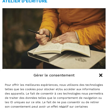
ATELIER D’ÉCRITURE
Gérer le consentement
Ginou Lebreton propose un atelier d’écriture le
Pour offrir les meilleures expériences, nous utilisons des technologies
samedi 10 octobre de 10h à 12h autour de
telles que les cookies pour stocker et/ou accéder aux informations
des appareils. Le fait de consentir à ces technologies nous permettra
Barbara (par Barbara). Gratuit sur réservation :
de traiter des données telles que le comportement de navigation ou
au 02 35 29 22 81 ou sur notre billetterie en
les ID uniques sur ce site. Le fait de ne pas consentir ou de retirer
son consentement peut avoir un effet négatif sur certaines
ligne.