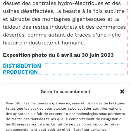
désuet des centrales hydro-électriques et des
usines désaffectées, la beauté à la fois sublime
et abrupte des montagnes gigantesques et la
laideur des restes industriels et des commerces
désertés, comme autant de traces d’une riche
histoire industrielle et humaine.
Exposition photo du 6 avril au 30 juin 2023
DISTRIBUTION
PRODUCTION
Gérer le consentement
BILLETTERIE
Pour offrir les meilleures expériences, nous utilisons des technologies
Date(s)
telles que les cookies pour stocker et/ou accéder aux informations
Réservez
des appareils. Le fait de consentir à ces technologies nous permettra
de traiter des données telles que le comportement de navigation ou
par téléphone au
02.35.29.22.81
les ID uniques sur ce site. Le fait de ne pas consentir ou de retirer
par mail
info@theatrelepassage.fr
son consentement peut avoir un effet négatif sur certaines