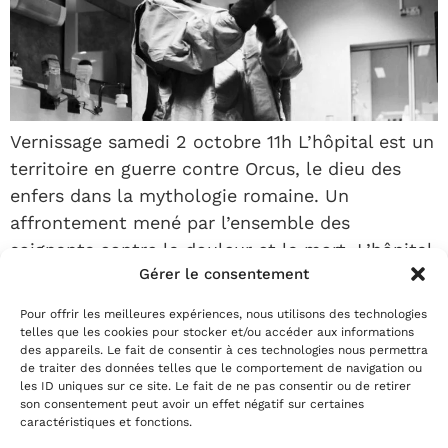
Vernissage samedi 2 octobre 11h L’hôpital est un
territoire en guerre contre Orcus, le dieu des
enfers dans la mythologie romaine. Un
affrontement mené par l’ensemble des
soignants contre la douleur et la mort. L’hôpital
Gérer le consentement
n’est pas fait que de fonctions et réalités
palpables. C’est une communauté humaine
Pour offrir les meilleures expériences, nous utilisons des technologies
dotée de puissants registres symboliques et
telles que les cookies pour stocker et/ou accéder aux informations
des appareils. Le fait de consentir à ces technologies nous permettra
imaginaires.Les […]
de traiter des données telles que le comportement de navigation ou
les ID uniques sur ce site. Le fait de ne pas consentir ou de retirer
Prochain
→
son consentement peut avoir un effet négatif sur certaines
caractéristiques et fonctions.