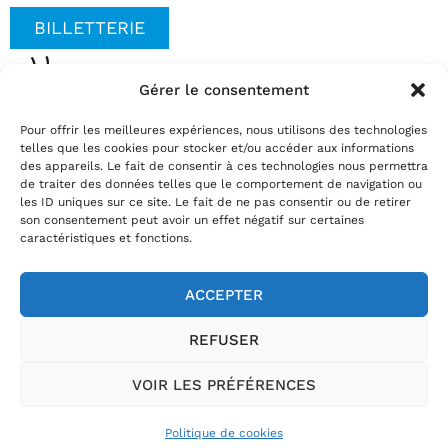
BILLETTERIE
Gérer le consentement
Date(s)
Pour offrir les meilleures expériences, nous utilisons des technologies
mercredi 21 janvier 2026 | 15:00
telles que les cookies pour stocker et/ou accéder aux informations
Réservez
des appareils. Le fait de consentir à ces technologies nous permettra
de traiter des données telles que le comportement de navigation ou
par téléphone au
02.35.29.22.81
les ID uniques sur ce site. Le fait de ne pas consentir ou de retirer
par mail
info@theatrelepassage.fr
son consentement peut avoir un effet négatif sur certaines
caractéristiques et fonctions.
ACCEPTER
02.35.29.22.81
REFUSER
Horaires billetterie
:
du mardi au vendredi de 13h30 à 18h et le
samedi de 10h à 12h
VOIR LES PRÉFÉRENCES
Théâtre Le Passage, 54 rue Jules Ferry, 76400 Fécamp
OK
Politique de cookies