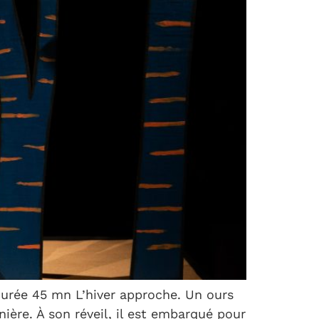
durée 45 mn L’hiver approche. Un ours
ière. À son réveil, il est embarqué pour