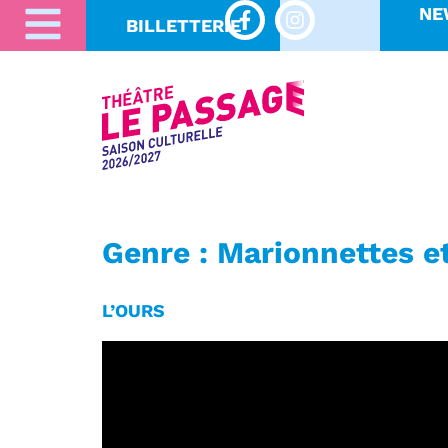
NE
BILLETTERIE
Genre :
Marionnettes e
L’OURS