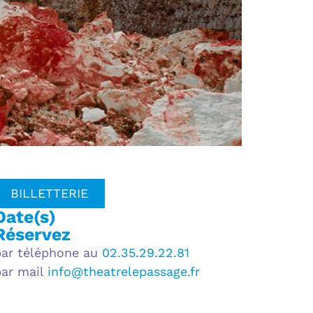
BILLETTERIE
Date(s)
Réservez
par téléphone au
02.35.29.22.81
par mail
info@theatrelepassage.fr