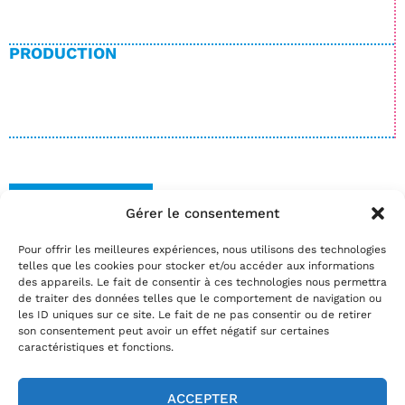
PRODUCTION
BILLETTERIE
Gérer le consentement
Date(s)
Pour offrir les meilleures expériences, nous utilisons des technologies
lundi 09 février 2026 | 19:00
telles que les cookies pour stocker et/ou accéder aux informations
Réservez
des appareils. Le fait de consentir à ces technologies nous permettra
de traiter des données telles que le comportement de navigation ou
par téléphone au
02.35.29.22.81
les ID uniques sur ce site. Le fait de ne pas consentir ou de retirer
par mail
info@theatrelepassage.fr
son consentement peut avoir un effet négatif sur certaines
caractéristiques et fonctions.
ACCEPTER