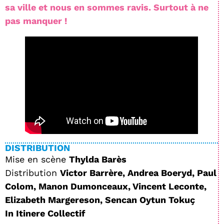
sa ville et nous en sommes ravis. Surtout à ne
pas manquer !
DISTRIBUTION
Mise en scène
Thylda Barès
Distribution
Victor Barrère, Andrea Boeryd, Paul
Colom, Manon Dumonceaux, Vincent Leconte,
Elizabeth Margereson, Sencan Oytun Tokuç
In Itinere Collectif