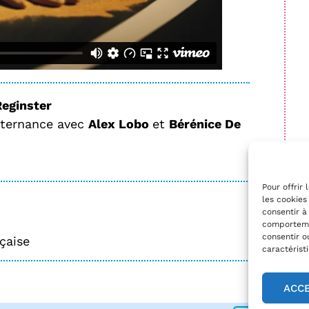
eginster
alternance avec
Alex Lobo
et
Bérénice De
Pour offrir
les cookies
consentir à
comportemen
consentir o
çaise
caractérist
ACC