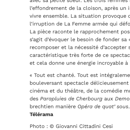
avec sa petite soeur. Les trois femmes 
l’effondrement de la cloison, après un
vivre ensemble. La situation provoque 
l’irruption de La Femme armée qui défo
La pièce raconte le rapprochement possi
s’agit d’évoquer le besoin de fonder sa «
recomposer et la nécessité d’accepter so
caractéristique très forte de ce specta
et cela donne une énergie incroyable à l
« Tout est chanté. Tout est intégraleme
bouleversant spectacle délicieusement 
cinéma et du théâtre, de la comédie m
des
Parapluies de Cherbourg
aux
Demoi
brechtien manière
Opéra de quat’ sous
Télérama
Photo : © Giovanni Cittadini Cesi