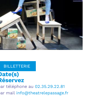
BILLETTERIE
Date(s)
Réservez
par téléphone au
02.35.29.22.81
par mail
info@theatrelepassage.fr