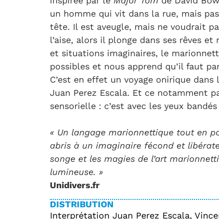
inspirée par le
Major Tom
de David Bowi
un homme qui vit dans la rue, mais pas
tête. Il est aveugle, mais ne voudrait pa
l’aise, alors il plonge dans ses rêves e
et situations imaginaires, le marionnett
possibles et nous apprend qu’il faut par
C’est en effet un voyage onirique dan
Juan Perez Escala. Et ce notamment p
sensorielle : c’est avec les yeux bandé
« Un langage marionnettique tout en po
abris à un imaginaire fécond et libérate
songe et les magies de l’art marionnett
lumineuse. »
Unidivers.fr
DISTRIBUTION
Interprétation Juan Perez Escala, Vinc