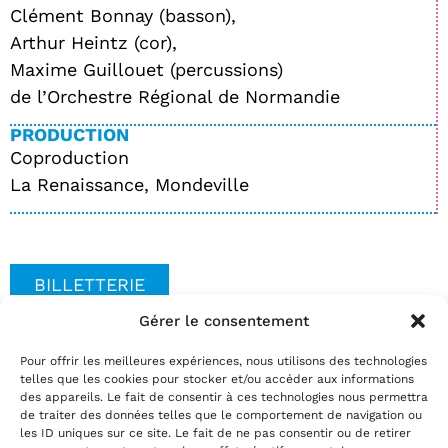
Clément Bonnay (basson),
Arthur Heintz (cor),
Maxime Guillouet (percussions)
de l’Orchestre Régional de Normandie
PRODUCTION
Coproduction
La Renaissance, Mondeville
BILLETTERIE
Gérer le consentement
Pour offrir les meilleures expériences, nous utilisons des technologies
Date(s)
telles que les cookies pour stocker et/ou accéder aux informations
Réservez
des appareils. Le fait de consentir à ces technologies nous permettra
de traiter des données telles que le comportement de navigation ou
par téléphone au
02.35.29.22.81
les ID uniques sur ce site. Le fait de ne pas consentir ou de retirer
par mail
info@theatrelepassage.fr