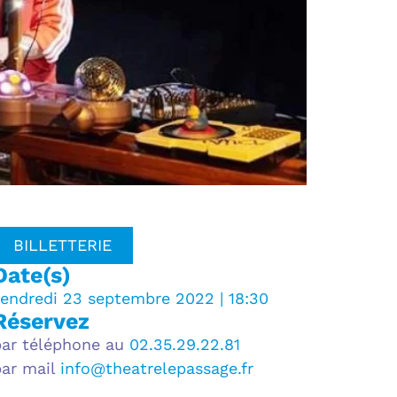
BILLETTERIE
Date(s)
vendredi 23 septembre 2022 | 18:30
Réservez
par téléphone au
02.35.29.22.81
par mail
info@theatrelepassage.fr