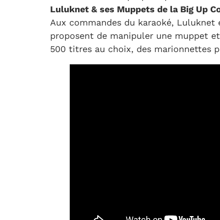
Luluknet & ses Muppets de la Big Up 
Aux commandes du karaoké, Luluknet e
proposent de manipuler une muppet et 
500 titres au choix, des marionnettes po