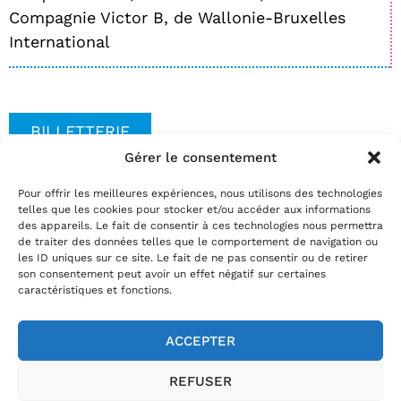
Compagnie Victor B, de Wallonie-Bruxelles
International
BILLETTERIE
Gérer le consentement
Pour offrir les meilleures expériences, nous utilisons des technologies
Date(s)
telles que les cookies pour stocker et/ou accéder aux informations
Réservez
des appareils. Le fait de consentir à ces technologies nous permettra
de traiter des données telles que le comportement de navigation ou
par téléphone au
02.35.29.22.81
les ID uniques sur ce site. Le fait de ne pas consentir ou de retirer
par mail
info@theatrelepassage.fr
son consentement peut avoir un effet négatif sur certaines
caractéristiques et fonctions.
ACCEPTER
02.35.29.22.81
REFUSER
Horaires billetterie
:
du mardi au vendredi de 13h30 à 18h et le