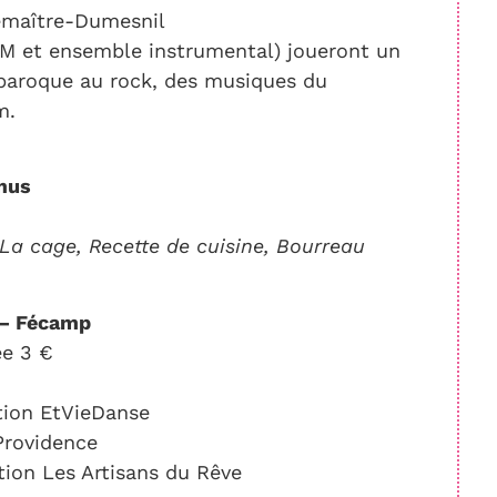
emaître-Dumesnil
AM et ensemble instrumental) joueront un
 baroque au rock, des musiques du
m.
amus
 La cage, Recette de cuisine, Bourreau
s – Fécamp
ée 3 €
tion EtVieDanse
Providence
tion Les Artisans du Rêve