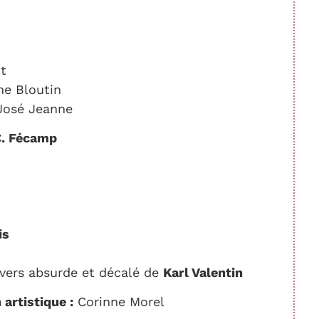
ut
he Bloutin
José Jeanne
.C. Fécamp
is
ivers absurde et décalé de
Karl Valentin
 artistique :
Corinne Morel