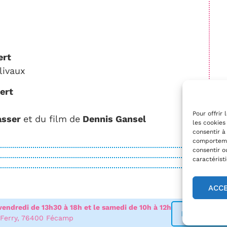
Bert
livaux
Bert
Pour offrir
asser
et
du film
de
Dennis Gansel
les cookies
consentir à
comportemen
consentir o
caractérist
ACC
vendredi de 13h30 à 18h et le samedi de 10h à 12h
 Ferry, 76400 Fécamp