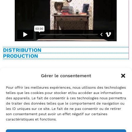
DISTRIBUTION
PRODUCTION
Gérer le consentement
BILLETTERIE
Pour offrir les meilleures expériences, nous utilisons des technologies
Date(s)
telles que les cookies pour stocker et/ou accéder aux informations
Réservez
des appareils. Le fait de consentir à ces technologies nous permettra
de traiter des données telles que le comportement de navigation ou
par téléphone au
02.35.29.22.81
les ID uniques sur ce site. Le fait de ne pas consentir ou de retirer
par mail
info@theatrelepassage.fr
son consentement peut avoir un effet négatif sur certaines
caractéristiques et fonctions.