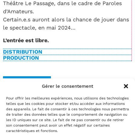
Théâtre Le Passage, dans le cadre de Paroles
d’Amateurs.
Certain.e.s auront alors la chance de jouer dans
le spectacle, en mai 2024…
L’entrée est libre.
DISTRIBUTION
PRODUCTION
BILLETTERIE
Gérer le consentement
Date(s)
Pour offrir les meilleures expériences, nous utilisons des technologies
vendredi 09 juin 2023 | 00:00
telles que les cookies pour stocker et/ou accéder aux informations
Réservez
des appareils. Le fait de consentir à ces technologies nous permettra
de traiter des données telles que le comportement de navigation ou
par téléphone au
02.35.29.22.81
les ID uniques sur ce site. Le fait de ne pas consentir ou de retirer
par mail
info@theatrelepassage.fr
son consentement peut avoir un effet négatif sur certaines
caractéristiques et fonctions.