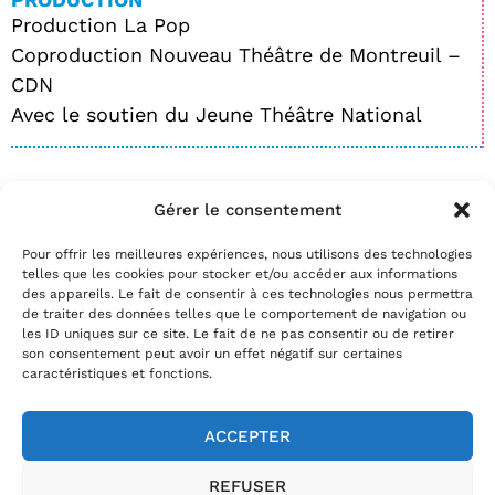
Production La Pop
Coproduction Nouveau Théâtre de Montreuil –
CDN
Avec le soutien du Jeune Théâtre National
Gérer le consentement
BILLETTERIE
Pour offrir les meilleures expériences, nous utilisons des technologies
Date(s)
telles que les cookies pour stocker et/ou accéder aux informations
Réservez
des appareils. Le fait de consentir à ces technologies nous permettra
de traiter des données telles que le comportement de navigation ou
par téléphone au
02.35.29.22.81
les ID uniques sur ce site. Le fait de ne pas consentir ou de retirer
par mail
info@theatrelepassage.fr
son consentement peut avoir un effet négatif sur certaines
caractéristiques et fonctions.
ACCEPTER
02.35.29.22.81
REFUSER
Horaires billetterie
:
du mardi au vendredi de 13h30 à 18h et le