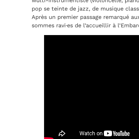
Multi-instrumentiste (violoncelle, piano
pop se teinte de jazz, de musique clas
Après un premier passage remarqué aux
sommes ravi·es de l’accueillir à l’Embar