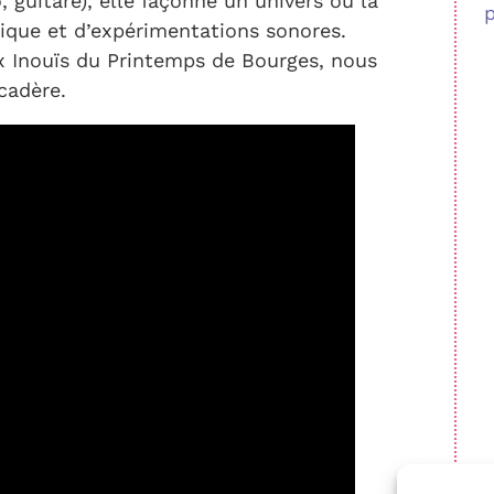
, guitare), elle façonne un univers où la
sique et d’expérimentations sonores.
 Inouïs du Printemps de Bourges, nous
cadère.