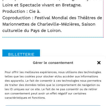
Loire et Spectacle vivant en Bretagne.
Production : Cie à.
Coproduction : Festival Mondial des Théâtres de
Marionnettes de Charleville-Mézières, Saison
culturelle du Pays de Loiron.
BILLETTERIE
Gérer le consentement
Pour offrir les meilleures expériences, nous utilisons des technologies
Date(s)
telles que les cookies pour stocker et/ou accéder aux informations
Réservez
des appareils. Le fait de consentir à ces technologies nous permettra
de traiter des données telles que le comportement de navigation ou
par téléphone au
02.35.29.22.81
les ID uniques sur ce site. Le fait de ne pas consentir ou de retirer
par mail
info@theatrelepassage.fr
son consentement peut avoir un effet négatif sur certaines
caractéristiques et fonctions.