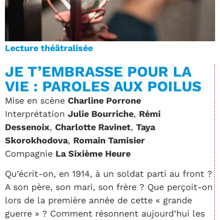
Lecture théâtralisée
JE T’EMBRASSE POUR LA
VIE : PAROLES AUX POILUS
Mise en scène
Charline Porrone
Interprétation
Julie Bourriche
,
Rémi
Dessenoix
,
Charlotte Ravinet
,
Taya
Skorokhodova
,
Romain Tamisier
Compagnie
La Sixième Heure
Qu’écrit-on, en 1914, à un soldat parti au front ?
A son père, son mari, son frère ? Que perçoit-on
lors de la première année de cette « grande
guerre » ? Comment résonnent aujourd’hui les