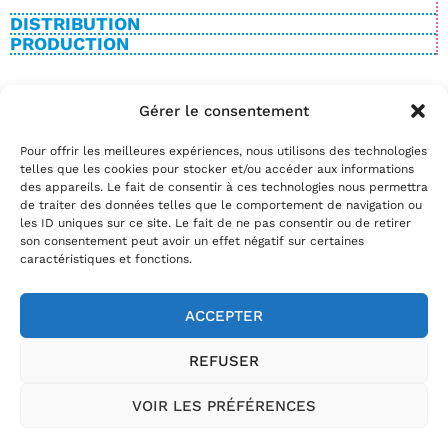
DISTRIBUTION
PRODUCTION
Gérer le consentement
BILLETTERIE
Pour offrir les meilleures expériences, nous utilisons des technologies
Date(s)
telles que les cookies pour stocker et/ou accéder aux informations
Réservez
des appareils. Le fait de consentir à ces technologies nous permettra
de traiter des données telles que le comportement de navigation ou
par téléphone au
02.35.29.22.81
les ID uniques sur ce site. Le fait de ne pas consentir ou de retirer
par mail
info@theatrelepassage.fr
son consentement peut avoir un effet négatif sur certaines
caractéristiques et fonctions.
ACCEPTER
02.35.29.22.81
REFUSER
Horaires billetterie
:
du mardi au vendredi de 13h30 à 18h et le
samedi de 10h à 12h
VOIR LES PRÉFÉRENCES
Théâtre Le Passage, 54 rue Jules Ferry, 76400 Fécamp