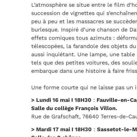
L’atmosphère se situe entre le film d’ho
succession de vignettes qui s’enchaînent
peu à peu et les massacres se succède
burlesque. Inspiré d’une chanson de Da
effets comiques tous azimuts : déforma
télescopées, la farandole des objets du
aussi inquiétant. Une lampe, une table
tels que des petites voitures, des sou
embarque dans une histoire à faire friss
Une forme courte qui ne laisse pas un 
> Lundi 16 mai
I
18H30
:
Fauville-en-C
Salle du collège François Villon.
Rue de Grafschaft, 76640 Terres-de-C
> Mardi 17 mai I 18H30
:
Sassetot-le-M