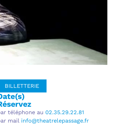
BILLETTERIE
Date(s)
Réservez
par téléphone au
02.35.29.22.81
par mail
info@theatrelepassage.fr