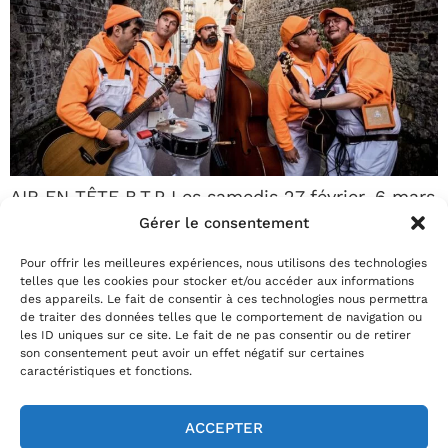
AIR EN TÊTE B.T.P Les samedis 27 février, 6 mars
et 20 mars I Entre 14h et 17h En manque de
Gérer le consentement
spectacle ? Besoin de rire ? De chanter ? De
Pour offrir les meilleures expériences, nous utilisons des technologies
danser ?Nous avons le remède : « Hubert Hits »,
telles que les cookies pour stocker et/ou accéder aux informations
des appareils. Le fait de consentir à ces technologies nous permettra
le joyeux service de livraison de chanson du
de traiter des données telles que le comportement de navigation ou
groupe Air en Tête B.T.P ! Commandez auprès du
les ID uniques sur ce site. Le fait de ne pas consentir ou de retirer
son consentement peut avoir un effet négatif sur certaines
Passage le tube de votre choix […]
caractéristiques et fonctions.
ACCEPTER