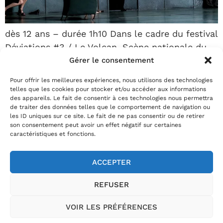
dès 12 ans – durée 1h10 Dans le cadre du festival
Déviations #3 / Le Volcan, Scène nationale du
Havre Peeping Tom réinvente ces deux pièces
Gérer le consentement
courtes, en les réunissant dans un diptyque
Pour offrir les meilleures expériences, nous utilisons des technologies
scénique inédit. Chacune possède son propre
telles que les cookies pour stocker et/ou accéder aux informations
des appareils. Le fait de consentir à ces technologies nous permettra
décor, tel un plateau de cinéma. The missing
de traiter des données telles que le comportement de navigation ou
door évoque un salon rempli de portes qui ne
les ID uniques sur ce site. Le fait de ne pas consentir ou de retirer
son consentement peut avoir un effet négatif sur certaines
s’ouvrent […]
caractéristiques et fonctions.
ACCEPTER
02.35.29.22.81
REFUSER
Horaires billetterie
:
du mardi au vendredi de 13h30 à 18h et le
samedi de 10h à 12h
VOIR LES PRÉFÉRENCES
Théâtre Le Passage, 54 rue Jules Ferry, 76400 Fécamp