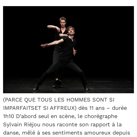
(PARCE QUE TOUS LES HOMMES SONT SI
IMPARFAITSET SI AFFREUX) dès 11 ans – durée
1h10 D’abord seul en scène, le chorégraphe
Sylvain Riéjou nous raconte son rapport à la
danse, mêlé à ses sentiments amoureux depuis