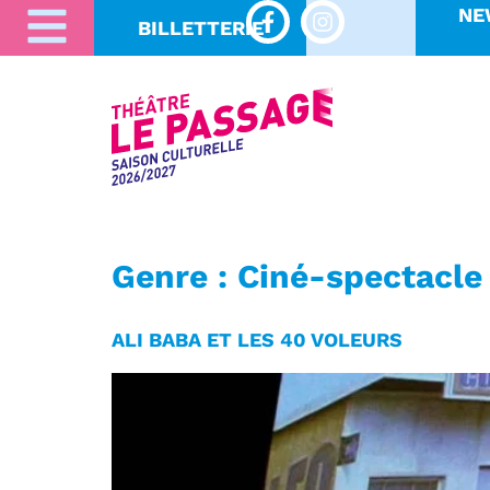
NE
BILLETTERIE
Genre :
Ciné-spectacle
ALI BABA ET LES 40 VOLEURS