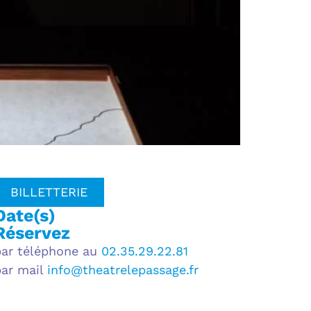
BILLETTERIE
Date(s)
Réservez
par téléphone au
02.35.29.22.81
par mail
info@theatrelepassage.fr