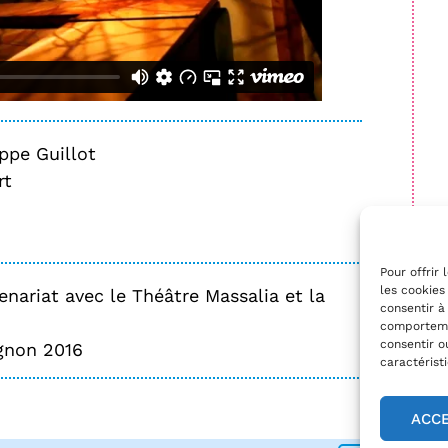
ppe Guillot
rt
Pour offrir
les cookies
nariat avec le Théâtre Massalia et la
consentir à
comportemen
consentir o
ignon 2016
caractérist
ACC