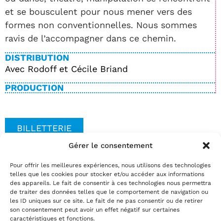
et se bousculent pour nous mener vers des
formes non conventionnelles. Nous sommes
ravis de l’accompagner dans ce chemin.
DISTRIBUTION
Avec Rodoff et Cécile Briand
PRODUCTION
BILLETTERIE
Gérer le consentement
Pour offrir les meilleures expériences, nous utilisons des technologies
Date(s)
telles que les cookies pour stocker et/ou accéder aux informations
Réservez
des appareils. Le fait de consentir à ces technologies nous permettra
de traiter des données telles que le comportement de navigation ou
par téléphone au
02.35.29.22.81
les ID uniques sur ce site. Le fait de ne pas consentir ou de retirer
par mail
info@theatrelepassage.fr
son consentement peut avoir un effet négatif sur certaines
caractéristiques et fonctions.