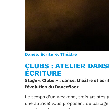
Danse
,
Écriture
,
Théâtre
CLUBS : ATELIER DANS
ÉCRITURE
Stage « Clubs » : danse, théâtre et écr
l’évolution du Dancefloor
Le temps d’un weekend, trois artistes 
une autrice) vous proposent de partager