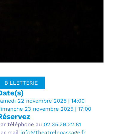
BILLETTERIE
Date(s)
samedi 22 novembre 2025 | 14:00
dimanche 23 novembre 2025 | 17:00
Réservez
par téléphone au
02.35.29.22.81
par mail
info@theatrelepassage.fr