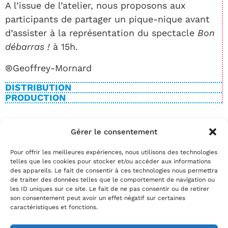
A l’issue de l’atelier, nous proposons aux
participants de partager un pique-nique avant
d’assister à la représentation du spectacle
Bon
débarras !
à 15h.
®Geoffrey-Mornard
DISTRIBUTION
PRODUCTION
Gérer le consentement
BILLETTERIE
Pour offrir les meilleures expériences, nous utilisons des technologies
Date(s)
telles que les cookies pour stocker et/ou accéder aux informations
Réservez
des appareils. Le fait de consentir à ces technologies nous permettra
de traiter des données telles que le comportement de navigation ou
par téléphone au
02.35.29.22.81
les ID uniques sur ce site. Le fait de ne pas consentir ou de retirer
par mail
info@theatrelepassage.fr
son consentement peut avoir un effet négatif sur certaines
caractéristiques et fonctions.