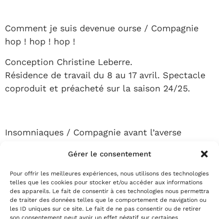
Comment je suis devenue ourse / Compagnie
hop ! hop ! hop !
Conception Christine Leberre.
Résidence de travail du 8 au 17 avril. Spectacle
coproduit et préacheté sur la saison 24/25.
Insomniaques / Compagnie avant l’averse
Texte et mise en scène Lou Simon.
Gérer le consentement
Résidence de travail du 29 avril au 10 mai.
Pour offrir les meilleures expériences, nous utilisons des technologies
Spectacle coproduit et préacheté sur la saison
telles que les cookies pour stocker et/ou accéder aux informations
24/25.
des appareils. Le fait de consentir à ces technologies nous permettra
de traiter des données telles que le comportement de navigation ou
les ID uniques sur ce site. Le fait de ne pas consentir ou de retirer
son consentement peut avoir un effet négatif sur certaines